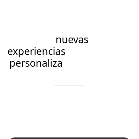
Descubre
nuevas
experiencias
y
personaliza
cada detalle
de tu proximo itinerario.
Esperamos poder ayudarte a planificar tu próxima
aventura. Explora nuevas fronteras, descubre
culturas fascinantes y crea recuerdos que durarán
para siempre.