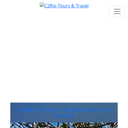
Productos
Un Día en Búzios con Paseo en Catamarán y
Almuerzo