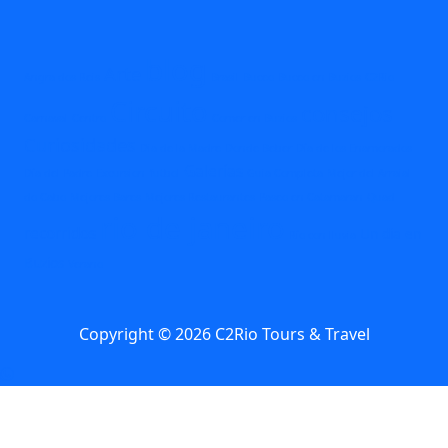
blog
Arte
Angra dos Reis
Brasil
Buceo
Buceo en Buzios
C2Rio
Circuito
consejos
Carnaval
Centro
Comer en Buzios
Curiosidades
Dia de la Madre
Donde Beber
Día de los Enamorados
Galerías
Día del Padre
Excursion
futbol
Guia Completa
Mejor del Arraial
do Cabo
Mejores Bares
Mejores Restaurantes
Paseo en Catamaran
Quad
rio de janeiro
recorridos
Un dia en
Río con lluvia
Buzios
Verano
Copyright © 2026 C2Rio Tours & Travel