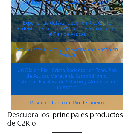
Un día en Arraial do Cabo con paseo en
barco y almuerzo
Experiencia del Atardecer en Río: Cristo
Redentor, Escalera de Selarón y Atardecer en
el Pan de Azúcar
Santa Teresa, Lapa y Cinelândia con Paseo en
Tranvía
Un Día en Rio - Cristo Redentor en Tren, Pan
de Azúcar, Maracaná, Sambódromo,
Catedral, Escalera de Selarón y Almuerzo en
un Asador
Paseo en barco en Río de Janeiro
Descubra los
principales productos
de C2Rio