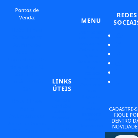
Pontos de
REDES
Venda:
MENU
SOCIAI
Hotel Hilton
Quem Somos
Copacabana
Fale Conosco
Login Agentes
Av. Princesa
Cadastre sua
Isabel 10 –
Agência
Copacabana, Rio
Compre online
de Janeiro – RJ,
Blog
Produtos
22011-010
Ingressos
LINKS
Horário: 7h às
Conectados
ÚTEIS
22h
Tours
Regulares
Termos e
Hotel Hilton
Tours
Condições
Privativos
Barra
CADASTRE-S
Aviso de
Transporte
FIQUE PO
Av. Embaixador
Privacidade
Exclusivo
DENTRO D
Abelardo Bueno
Cookies
Reservas em
NOVIDADE
Portal do Titular
1430 – Barra da
Restaurantes e
(LGPD)
Hotéis