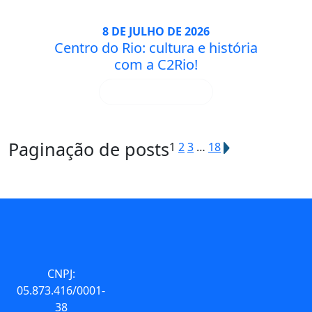
8 DE JULHO DE 2026
Centro do Rio: cultura e história
com a C2Rio!
LEIA MAIS
Paginação de posts
1
2
3
…
18
CNPJ:
05.873.416/0001-
38