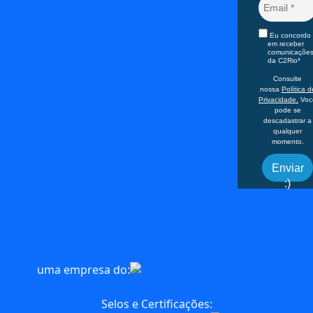
Tijuca, Rio de
Relatório de
Guias
Janeiro – RJ,
Sustentabilidade
Especializados
22775-040
Eu concordo
Serviços
em receber
Horário: 8h às
Experiências
comunicaçõe
da C2Rio*
Personalizadas
17h
MICE
Consulte
FIT
nossa
Política d
Office
Privacidade.
Voc
Turismo
Praia de
pode se
Pedagógico
descadastrar a
Botafogo 501 –
Atividades
qualquer
momento.
Corporativas
Botafogo, Rio de
Agências
Janeiro – RJ,
Enviar
22250-040
:)
+55 (21) 3828-
0370
uma empresa do:
Selos e Certificações: