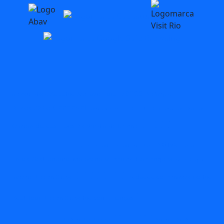
blog
Bares
AquaRio
aventura
acessibilidade
Arte
BioParque
Carnaval
circuitos
Búzios
C2Rio
carnival
Circuito
comidas
Dia das
Dicas
dia das maes
Crianças
Dia Mundial do Turismo
Experiencias
Festival
Feriado
Feriado no Rio
Folia
Férias
Gastronomia
Maracana
Museu do Flamengo
Museus
O que
passeios
Pedagógico
rio
Rio
fazer no Rio com Chuva
Primavera
rio de
Boat Tour
Rio com Crianças
Rio com Chuva
janeiro
roteiros
Rock in Rio
Roteiro
Spring Break