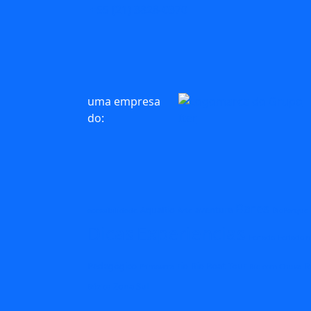
+55 (21) 3828-0370
uma empresa
do:
Bares
AquaRio
aventura
acessibilidade
Arte
BioParque
Dicas
Experiencias
Feriado
Feriado n
Pedagógico
rio
Rio Boat Tour
R
Primavera
Rio com Chuva
Zona Sul
Búzios