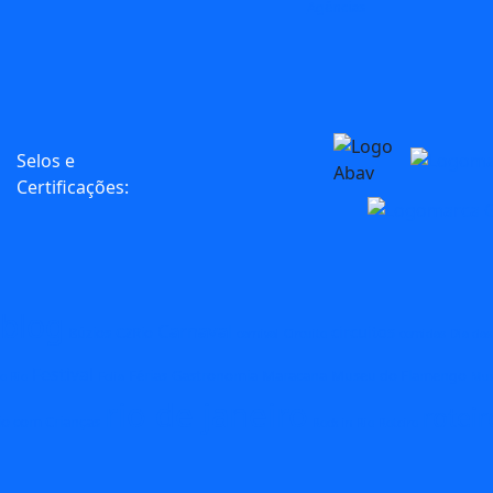
Agências
Selos e
Certificações:
blog
Carnaval
circuitos
Búzios
C2Rio
carnival
Circuito
comidas
Dia das
Festival
Férias
Gastronomia
Maracana
Museu do Flamengo
o Rio
Folia
Mus
rio de janeiro
roteir
io com Crianças
Rock in Rio
Roteiro