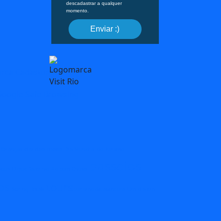
descadastrar a qualquer
momento.
Enviar :)
dia das maes
 Crianças
Dia Mundial do Turismo
passeios
eus
O que fazer no Rio com Chuva
os
tours
Spring Break
turismo de aventura
Um dia em