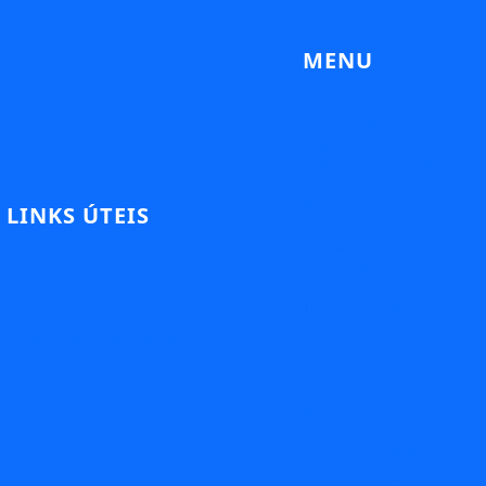
MENU
Quem Somos
Fale Conosco
Login Agentes
e
Cadastre sua Agência
Compre online
Blog
LINKS ÚTEIS
Produtos
Ingressos Conectados
Termos e Condições
Tours Regulares
Aviso de Privacidade
Tours Privativos
Cookies
Transporte Exclusivo
Portal do Titular (LGPD)
Reservas em Restaurantes e
Relatório de Sustentabilidade
Guias Especializados
Serviços
Experiências Personalizadas
MICE
FIT
Turismo Pedagógico
Atividades Corporativas