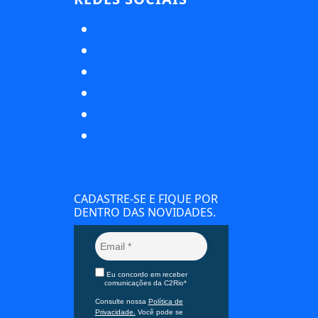
CADASTRE-SE E FIQUE POR
DENTRO DAS NOVIDADES.
 Hotéis
Eu concordo em receber
comunicações da C2Rio*
Consulte nossa
Política de
Privacidade.
Você pode se