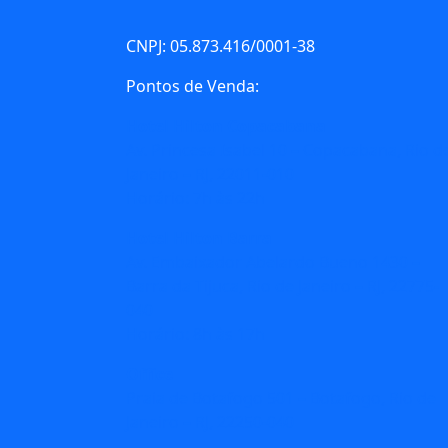
CNPJ: 05.873.416/0001-38
Pontos de Venda:
Hotel Hilton Copacabana
Av. Princesa Isabel 10 – Copacabana, Rio d
Janeiro – RJ, 22011-010
Horário: 7h às 22h
Hotel Hilton Barra
Av. Embaixador Abelardo Bueno 1430 –
Barra da Tijuca, Rio de Janeiro – RJ, 22775-
040
Horário: 8h às 17h
Office
Praia de Botafogo 501 – Botafogo, Rio de
Janeiro – RJ, 22250-040