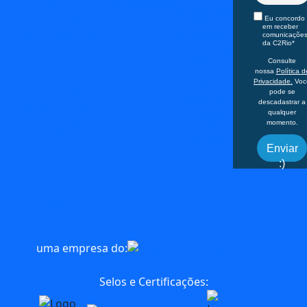
Janeiro – RJ,
Sustentabilidade
Especializados
22775-040
Eu concordo
Serviços
em receber
Horário: 8h às
Experiências
comunicaçõe
da C2Rio*
Personalizadas
17h
MICE
Consulte
FIT
nossa
Política d
Office
Privacidade.
Voc
Turismo
Praia de
pode se
Pedagógico
descadastrar a
Botafogo 501 –
Atividades
qualquer
momento.
Corporativas
Botafogo, Rio de
Agências
Janeiro – RJ,
Enviar
22250-040
:)
+55 (21) 3828-
0370
uma empresa do:
Selos e Certificações: