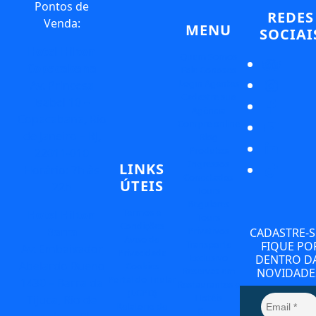
Pontos de
REDES
Venda:
MENU
SOCIAI
Hotel Hilton
Quem Somos
Copacabana
Fale Conosco
Login Agentes
Av. Princesa
Cadastre sua
Isabel 10 –
Agência
Copacabana, Rio
Compre online
de Janeiro – RJ,
Blog
Produtos
22011-010
Ingressos
LINKS
Horário: 7h às
Conectados
ÚTEIS
22h
Tours
Regulares
Termos e
Hotel Hilton
Tours
Condições
Privativos
Barra
CADASTRE-S
Aviso de
Transporte
FIQUE PO
Av. Embaixador
Privacidade
Exclusivo
DENTRO D
Abelardo Bueno
Cookies
Reservas em
NOVIDADE
Portal do Titular
1430 – Barra da
Restaurantes e
(LGPD)
Hotéis
Tijuca, Rio de
Relatório de
Guias