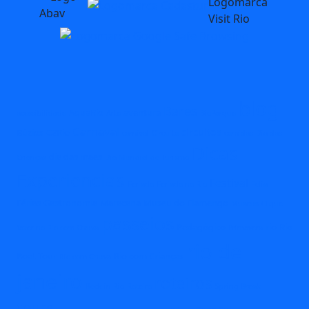
blog
Bares
AquaRio
aventura
acessibilidade
Arte
BioParque
Carnaval
circuitos
Búzios
C2Rio
carnival
Circuito
comidas
Dia das
Dicas
dia das maes
Crianças
Dia Mundial do Turismo
Experiencias
Festival
Feriado
Feriado no Rio
Folia
Férias
Gastronomia
Maracana
Museu do Flamengo
Museus
O que
passeios
Pedagógico
rio
Rio
fazer no Rio com Chuva
Primavera
rio de
Boat Tour
Rio com Crianças
Rio com Chuva
janeiro
roteiros
Rock in Rio
Roteiro
Spring Break
tours