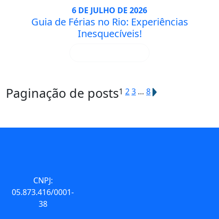
6 DE JULHO DE 2026
Guia de Férias no Rio: Experiências
Inesquecíveis!
SAIBA MAIS
Paginação de posts
1
2
3
…
8
CNPJ:
05.873.416/0001-
38