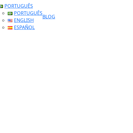
PORTUGUÊS
PORTUGUÊS
BLOG
ENGLISH
ESPAÑOL
Tag: BioParque