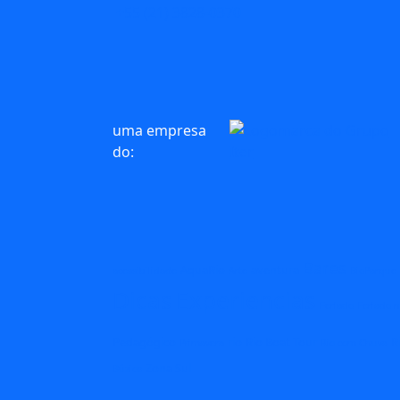
+55 (21) 3828-0370
uma empresa
do:
Bares
AquaRio
aventura
acessibilidade
Arte
BioParque
Dicas
Experiencias
Feriado
Feriado n
Pedagógico
rio
Rio Boat Tour
R
Primavera
Rio com Chuva
Zona Sul
Búzios