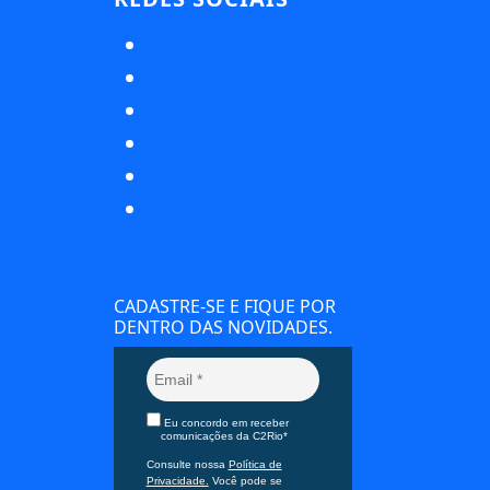
CADASTRE-SE E FIQUE POR
DENTRO DAS NOVIDADES.
 Hotéis
Eu concordo em receber
comunicações da C2Rio*
Consulte nossa
Política de
Privacidade.
Você pode se