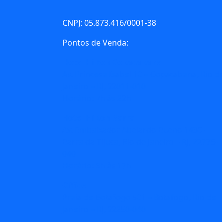
CNPJ: 05.873.416/0001-38
Pontos de Venda:
Hotel Hilton Copacabana
Av. Princesa Isabel 10 – Copacabana, Rio d
Janeiro – RJ, 22011-010
Horário: 7h às 22h
Hotel Hilton Barra
Av. Embaixador Abelardo Bueno 1430 –
Barra da Tijuca, Rio de Janeiro – RJ, 22775-
040
Horário: 8h às 17h
Office
Praia de Botafogo 501 – Botafogo, Rio de
Janeiro – RJ, 22250-040