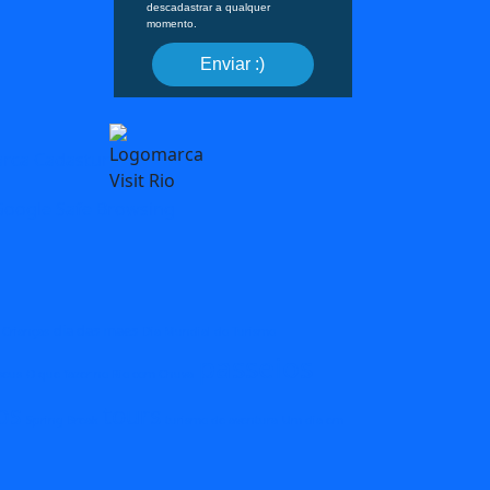
descadastrar a qualquer
momento.
Enviar :)
dia das maes
 Crianças
Dia Mundial do Turismo
passeios
eus
O que fazer no Rio com Chuva
os
tours
Spring Break
turismo de aventura
Um dia em