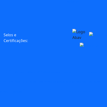
Agências
Selos e
Certificações:
blog
Carnaval
circuitos
Búzios
C2Rio
carnival
Circuito
comidas
Dia das
Festival
Férias
Gastronomia
Maracana
Museu do Flamengo
o Rio
Folia
Mus
rio de janeiro
roteir
io com Crianças
Rock in Rio
Roteiro