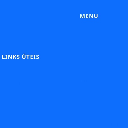
MENU
Quem Somos
Fale Conosco
Login Agentes
e
Cadastre sua Agência
Compre online
Blog
LINKS ÚTEIS
Produtos
Ingressos Conectados
Termos e Condições
Tours Regulares
Aviso de Privacidade
Tours Privativos
Cookies
Transporte Exclusivo
Portal do Titular (LGPD)
Reservas em Restaurantes e
Relatório de Sustentabilidade
Guias Especializados
Serviços
Experiências Personalizadas
MICE
FIT
Turismo Pedagógico
Atividades Corporativas