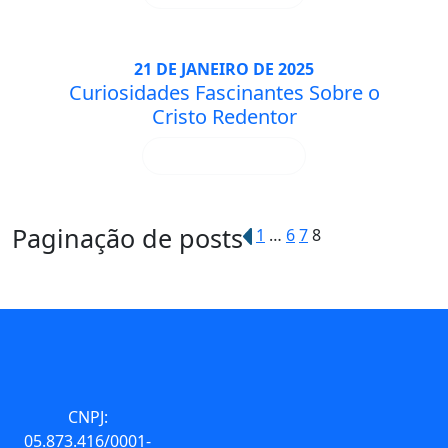
21 DE JANEIRO DE 2025
Curiosidades Fascinantes Sobre o
Cristo Redentor
SAIBA MAIS
Paginação de posts
1
…
6
7
8
CNPJ:
05.873.416/0001-