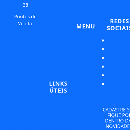
38
Pontos de
REDES
Venda:
MENU
SOCIAI
Hotel Hilton
Quem Somos
Copacabana
Fale Conosco
Login Agentes
Av. Princesa
Cadastre sua
Isabel 10 –
Agência
Copacabana, Rio
Compre online
de Janeiro – RJ,
Blog
Produtos
22011-010
Ingressos
LINKS
Horário: 7h às
Conectados
ÚTEIS
22h
Tours
Regulares
Termos e
Hotel Hilton
Tours
Condições
Privativos
Barra
CADASTRE-S
Aviso de
Transporte
FIQUE PO
Av. Embaixador
Privacidade
Exclusivo
DENTRO D
Abelardo Bueno
Cookies
Reservas em
NOVIDADE
Portal do Titular