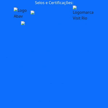
Selos e Certificações:
blog
Bares
AquaRio
aventura
acessibilidade
Arte
BioParque
Carnaval
circuitos
Búzios
C2Rio
carnival
Circuito
comidas
Dia das
Dicas
dia das maes
Crianças
Dia Mundial do Turismo
Experiencias
Festival
Feriado
Feriado no Rio
Folia
Férias
Gastronomia
Maracana
Museu do Flamengo
Museus
O que
passeios
Pedagógico
rio
Rio
fazer no Rio com Chuva
Primavera
rio de
Boat Tour
Rio com Crianças
Rio com Chuva