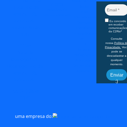
1430 – Barra da
Restaurantes e
(LGPD)
Hotéis
Tijuca, Rio de
Relatório de
Guias
Janeiro – RJ,
Sustentabilidade
Especializados
22775-040
Eu concordo
Serviços
em receber
Horário: 8h às
Experiências
comunicaçõe
da C2Rio*
Personalizadas
17h
MICE
Consulte
FIT
nossa
Política d
Office
Privacidade.
Voc
Turismo
Praia de
pode se
Pedagógico
descadastrar a
Botafogo 501 –
Atividades
qualquer
momento.
Corporativas
Botafogo, Rio de
Agências
Janeiro – RJ,
Enviar
22250-040
:)
+55 (21) 3828-
0370
uma empresa do: