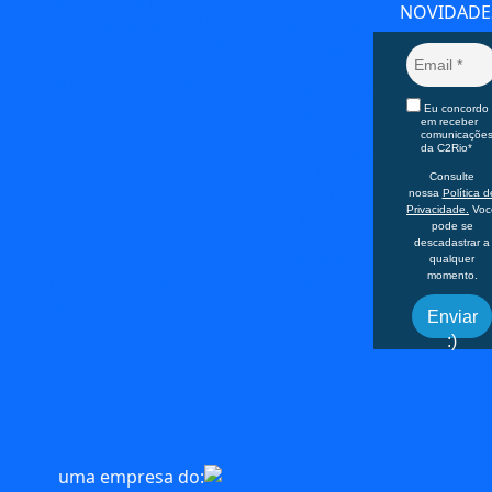
Abelardo Bueno
Cookies
Reservas em
NOVIDADE
Portal do Titular
1430 – Barra da
Restaurantes e
(LGPD)
Hotéis
Tijuca, Rio de
Relatório de
Guias
Janeiro – RJ,
Sustentabilidade
Especializados
22775-040
Eu concordo
Serviços
em receber
Horário: 8h às
Experiências
comunicaçõe
da C2Rio*
Personalizadas
17h
MICE
Consulte
FIT
nossa
Política d
Office
Privacidade.
Voc
Turismo
Praia de
pode se
Pedagógico
descadastrar a
Botafogo 501 –
Atividades
qualquer
momento.
Corporativas
Botafogo, Rio de
Agências
Janeiro – RJ,
Enviar
22250-040
:)
+55 (21) 3828-
0370
uma empresa do: