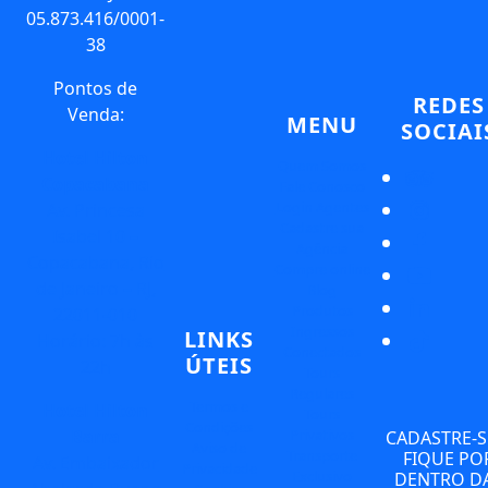
05.873.416/0001-
38
Pontos de
REDES
Venda:
MENU
SOCIAI
Hotel Hilton
Quem Somos
Copacabana
Fale Conosco
Login Agentes
Av. Princesa
Cadastre sua
Isabel 10 –
Agência
Copacabana, Rio
Compre online
de Janeiro – RJ,
Blog
Produtos
22011-010
Ingressos
LINKS
Horário: 7h às
Conectados
ÚTEIS
22h
Tours
Regulares
Termos e
Hotel Hilton
Tours
Condições
Privativos
Barra
CADASTRE-S
Aviso de
Transporte
FIQUE PO
Av. Embaixador
Privacidade
Exclusivo
DENTRO D