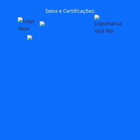
Selos e Certificações:
blog
Bares
AquaRio
aventura
acessibilidade
Arte
BioParque
Carnaval
circuitos
Búzios
C2Rio
carnival
Circuito
comidas
Dia das
Dicas
dia das maes
Crianças
Dia Mundial do Turismo
Experiencias
Festival
Feriado
Feriado no Rio
Folia
Férias
Gastronomia
Maracana
Museu do Flamengo
Museus
O que
passeios
Pedagógico
rio
Rio
fazer no Rio com Chuva
Primavera
rio de
Boat Tour
Rio com Crianças
Rio com Chuva