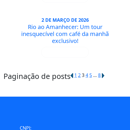
2 DE MARÇO DE 2026
Rio ao Amanhecer: Um tour
inesquecível com café da manhã
exclusivo!
SAIBA MAIS
Paginação de posts
1
2
3
4
5
…
8
CNPJ: