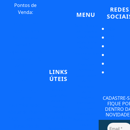
Pontos de
REDES
Venda:
MENU
SOCIAI
Hotel Hilton
Quem Somos
Copacabana
Fale Conosco
Login Agentes
Av. Princesa
Cadastre sua
Isabel 10 –
Agência
Copacabana, Rio
Compre online
de Janeiro – RJ,
Blog
Produtos
22011-010
Ingressos
LINKS
Horário: 7h às
Conectados
ÚTEIS
22h
Tours
Regulares
Termos e
Hotel Hilton
Tours
Condições
Privativos
Barra
CADASTRE-S
Aviso de
Transporte
FIQUE PO
Av. Embaixador
Privacidade
Exclusivo
DENTRO D
Abelardo Bueno
Cookies
Reservas em
NOVIDADE
Portal do Titular
1430 – Barra da
Restaurantes e
(LGPD)
Hotéis
Tijuca, Rio de
Relatório de