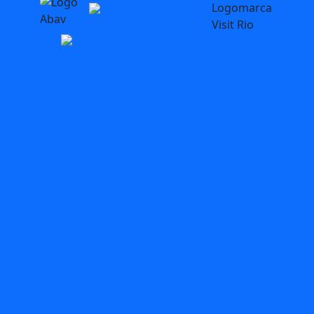
blog
Bares
AquaRio
aventura
acessibilidade
Arte
BioParque
Carnaval
circuitos
Búzios
C2Rio
carnival
Circuito
comidas
Dia das
Dicas
dia das maes
Crianças
Dia Mundial do Turismo
Experiencias
Festival
Feriado
Feriado no Rio
Folia
Férias
Gastronomia
Maracana
Museu do Flamengo
Museus
O que
passeios
Pedagógico
rio
Rio
fazer no Rio com Chuva
Primavera
rio de
Boat Tour
Rio com Crianças
Rio com Chuva
janeiro
roteiros
Rock in Rio
Roteiro
Spring Break