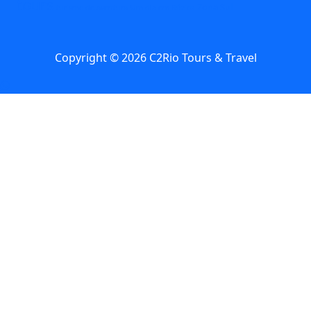
tours
Zona Sul
turismo de aventura
Um dia em Búzios
Copyright © 2026 C2Rio Tours & Travel