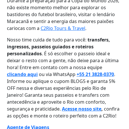
Durante a preparação para a Copa do Mundo 2026,
não existe momento melhor para explorar os
bastidores do futebol brasileiro, visitar o lendário
Maracanã e sentir a energia das maiores paixões
cariocas com a
C2Rio Tours & Travel
.
Nosso time cuida de tudo para você:
transfers,
ingressos, passeios guiados e roteiros
personalizados
. É só escolher o passeio ideal e
deixar o resto com a gente, não deixe para a última
hora! Entre em contato com a nossa equipe
clicando aqui
ou via WhatsApp
+55 21 3828-0370
.
Informe ou aplique o cupom BLOG5 e garanta 5%
OFF nessa e diversas experiências pelo Rio de
Janeiro! Garanta seus passeios e transfers com
antecedência e aproveite o Rio com conforto,
segurança e praticidade.
Acesse nosso site
,
confira
as opções e monte o roteiro perfeito com a C2Rio!
Agente de Viagens