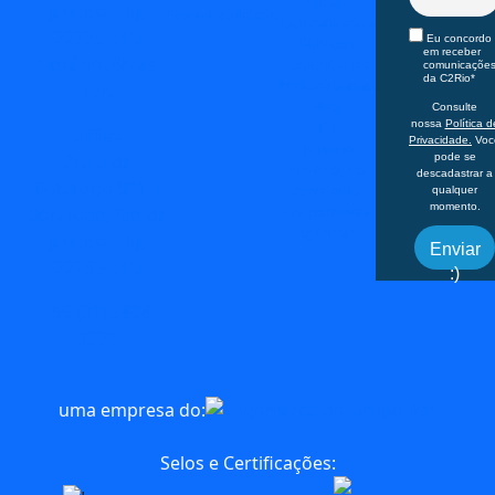
Guias
Janeiro – RJ,
Sustentabilidade
Especializados
22775-040
Eu concordo
Serviços
em receber
Horário: 8h às
Experiências
comunicaçõe
da C2Rio*
Personalizadas
17h
MICE
Consulte
FIT
nossa
Política d
Office
Privacidade.
Voc
Turismo
Praia de
pode se
Pedagógico
descadastrar a
Botafogo 501 –
Atividades
qualquer
momento.
Corporativas
Botafogo, Rio de
Agências
Janeiro – RJ,
Enviar
22250-040
:)
+55 (21) 3828-
0370
uma empresa do:
Selos e Certificações: