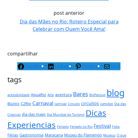
post anterior
Dia das Mães no Rio: Roteiro Especial para
Celebrar com Quem Você Ama!
compartilhar
Facebook
LinkedIn
Pinterest
Mail
tags
blog
Bares
AquaRio
aventura
acessibilidade
Arte
BioParque
Carnaval
circuitos
Búzios
C2Rio
carnival
Circuito
comidas
Dia das
Dicas
dia das maes
Crianças
Dia Mundial do Turismo
Experiencias
Festival
Feriado
Feriado no Rio
Folia
Férias
Gastronomia
Maracana
Museu do Flamengo
Museus
O que