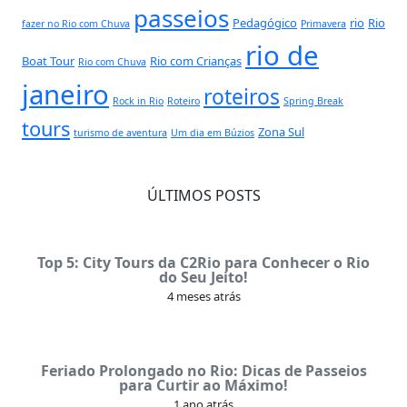
passeios
Pedagógico
rio
Rio
fazer no Rio com Chuva
Primavera
rio de
Boat Tour
Rio com Crianças
Rio com Chuva
janeiro
roteiros
Rock in Rio
Roteiro
Spring Break
tours
Zona Sul
turismo de aventura
Um dia em Búzios
ÚLTIMOS POSTS
Top 5: City Tours da C2Rio para Conhecer o Rio
do Seu Jeito!
4 meses atrás
Feriado Prolongado no Rio: Dicas de Passeios
para Curtir ao Máximo!
1 ano atrás