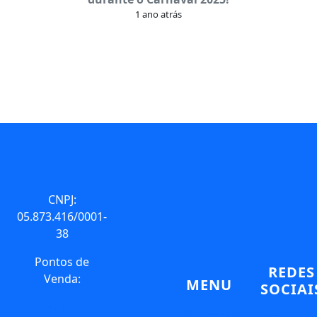
1 ano atrás
CNPJ:
05.873.416/0001-
38
Pontos de
REDES
Venda:
MENU
SOCIAI
Hotel Hilton
Quem Somos