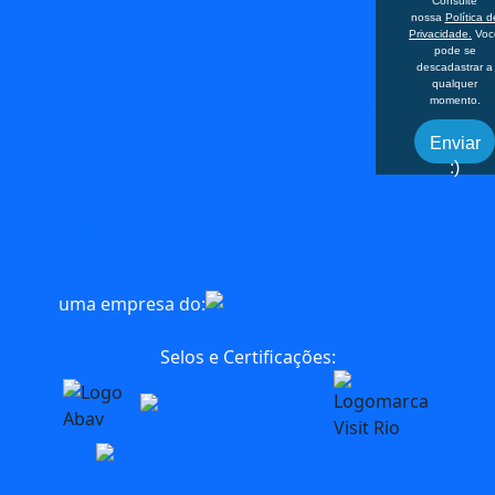
MICE
Consulte
FIT
nossa
Política d
Office
Privacidade.
Voc
Turismo
Praia de
pode se
Pedagógico
descadastrar a
Botafogo 501 –
Atividades
qualquer
momento.
Corporativas
Botafogo, Rio de
Agências
Janeiro – RJ,
Enviar
22250-040
:)
+55 (21) 3828-
0370
uma empresa do:
Selos e Certificações: