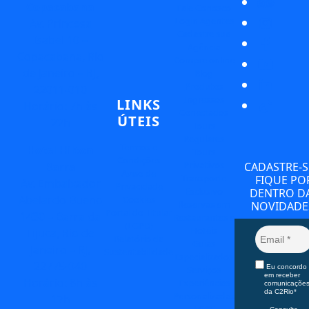
Copacabana
Fale Conosco
Login Agentes
Av. Princesa
Cadastre sua
Isabel 10 –
Agência
Copacabana, Rio
Compre online
de Janeiro – RJ,
Blog
Produtos
22011-010
Ingressos
LINKS
Horário: 7h às
Conectados
ÚTEIS
22h
Tours
Regulares
Termos e
Hotel Hilton
Tours
Condições
Privativos
Barra
CADASTRE-S
Aviso de
Transporte
FIQUE PO
Av. Embaixador
Privacidade
Exclusivo
DENTRO D
Abelardo Bueno
Cookies
Reservas em
NOVIDADE
Portal do Titular
1430 – Barra da
Restaurantes e
(LGPD)
Hotéis
Tijuca, Rio de
Relatório de
Guias
Janeiro – RJ,
Sustentabilidade
Especializados
22775-040
Eu concordo
Serviços
em receber
Horário: 8h às
Experiências
comunicaçõe
da C2Rio*
Personalizadas
17h