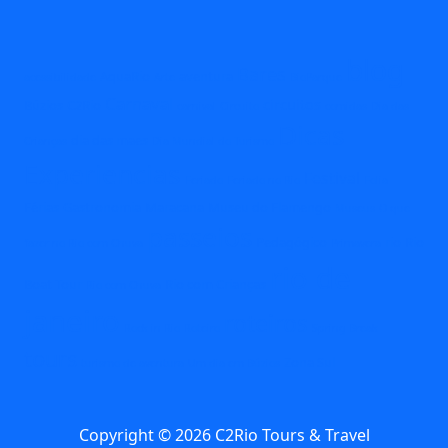
blog
Bares
AquaRio
aventura
acessibilidade
Arte
BioParque
Carnaval
circuitos
Búzios
C2Rio
carnival
Circuito
comidas
Dia das
Dicas
dia das maes
Crianças
Dia Mundial do Turismo
Experiencias
Festival
Feriado
Feriado no Rio
Folia
Férias
Gastronomia
Maracana
Museu do Flamengo
Museus
O que
passeios
Pedagógico
rio
Rio
fazer no Rio com Chuva
Primavera
rio de
Boat Tour
Rio com Crianças
Rio com Chuva
janeiro
roteiros
Rock in Rio
Roteiro
Spring Break
tours
Zona Sul
turismo de aventura
Um dia em Búzios
Copyright © 2026 C2Rio Tours & Travel