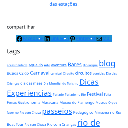
das estações!
compartilhar
Facebook
LinkedIn
Pinterest
Mail
tags
blog
Bares
AquaRio
aventura
acessibilidade
Arte
BioParque
Carnaval
circuitos
Búzios
C2Rio
carnival
Circuito
comidas
Dia das
Dicas
dia das maes
Crianças
Dia Mundial do Turismo
Experiencias
Festival
Feriado
Feriado no Rio
Folia
Férias
Gastronomia
Maracana
Museu do Flamengo
Museus
O que
passeios
Pedagógico
rio
Rio
fazer no Rio com Chuva
Primavera
rio de
Boat Tour
Rio com Crianças
Rio com Chuva